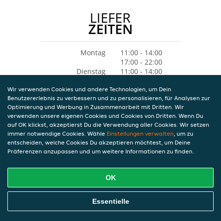
LIEFER
ZEITEN
Montag
11:00 - 14:00
17:00 - 22:00
Dienstag
11:00 - 14:00
17:00 - 22:00
Wir verwenden Cookies und andere Technologien, um Dein
Mittwoch
17:00 - 22:00
Benutzererlebnis zu verbessern und zu personalisieren, für Analysen zur
Donnerstag
11:00 - 14:00
Optimierung und Werbung in Zusammenarbeit mit Dritten. Wir
17:00 - 22:00
verwenden unsere eigenen Cookies und Cookies von Dritten. Wenn Du
Freitag
11:00 - 14:00
auf OK klickst, akzeptierst Du die Verwendung aller Cookies. Wir setzen
17:00 - 22:00
immer notwendige Cookies. Wähle
Einstellungen verwalten
, um zu
Samstag
11:00 - 14:00
entscheiden, welche Cookies Du akzeptieren möchtest, um Deine
17:00 - 22:00
Präferenzen anzupassen und um weitere Informationen zu finden.
Sonntag
11:00 - 14:00
17:00 - 22:00
OK
Essentielle